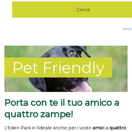
Eden Park
Eco Green
Pet Friendly
powe
Escursioni
La Fornace
Pet Friendly
Trekking&Walking
Contatti
Bike&Sports
Porta con te il tuo amico a
quattro zampe!
L’Eden Park è l’ideale anche per i vostri
amici
a
quattro