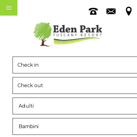
Appartamenti
Piscina
Tra Pisa E Lucca
MENU
Home